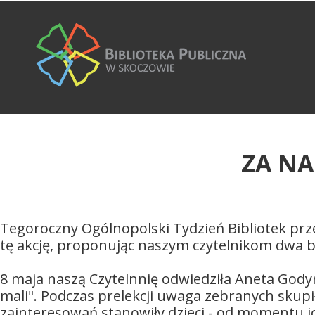
ZA NA
Tegoroczny Ogólnopolski Tydzień Bibliotek prze
tę akcję, proponując naszym czytelnikom dwa b
8 maja naszą Czytelnnię odwiedziła Aneta Godynia
mali". Podczas prelekcji uwaga zebranych skupił
zainteresowań stanowiły dzieci - od momentu ic