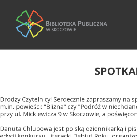
SPOTKA
Drodzy Czytelnicy! Serdecznie zapraszamy na 
m.in. powieści: "Blizna" czy "Podróż w niechcian
przy ul. Mickiewicza 9 w Skoczowie, a poświęcon
Danuta Chlupowa jest polską dziennikarką i pisa
edycji konkursu Literacki Debiut Roku, org