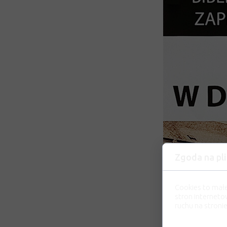
Zgoda na pli
Cookies to mał
stron interneto
ruchu na stronie