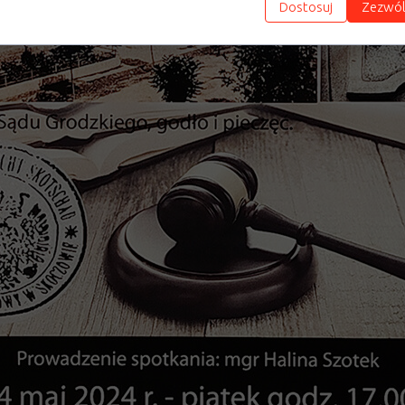
Dostosuj
Zezwól