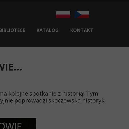
BIBLIOTECE
KATALOG
KONTAKT
HISTORIA BIBLIOTEKI
CENTRALA
E...
FILIA NR 1 W SKOCZOWIE
FILIA NR 2 W PIERŚĆCU
E-BOOKI
 na kolejne spotkanie z historią! Tym
KSIĄŻKA DLA SENIORA
yjnie poprowadzi skoczowska historyk
REGULAMINY I DOKUMENTY
LIOTEKA REGIONALNA W KARWINIE