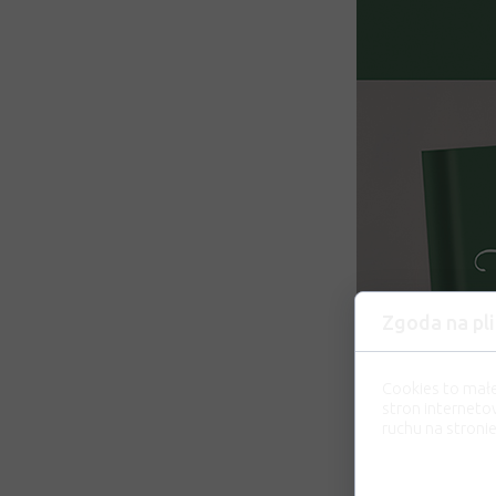
Zgoda na pli
Cookies to mał
stron interneto
ruchu na stronie