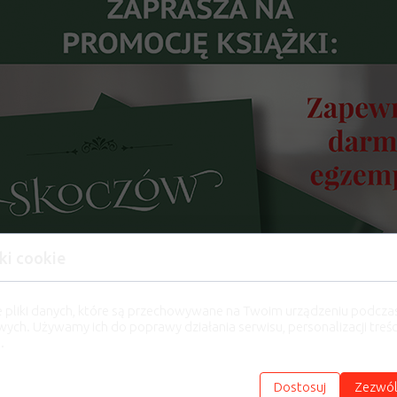
ki cookie
e pliki danych, które są przechowywane na Twoim urządzeniu podcza
wych. Używamy ich do poprawy działania serwisu, personalizacji treści
.
Dostosuj
Zezwól