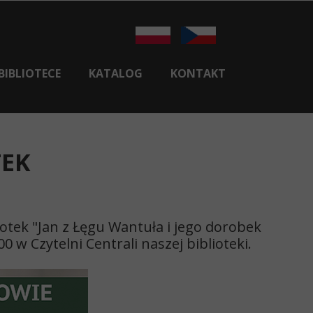
BIBLIOTECE
KATALOG
KONTAKT
HISTORIA BIBLIOTEKI
CENTRALA
TEK
FILIA NR 1 W SKOCZOWIE
FILIA NR 2 W PIERŚĆCU
E-BOOKI
otek "Jan z Łęgu Wantuła i jego dorobek
KSIĄŻKA DLA SENIORA
 w Czytelni Centrali naszej biblioteki.
REGULAMINY I DOKUMENTY
LIOTEKA REGIONALNA W KARWINIE