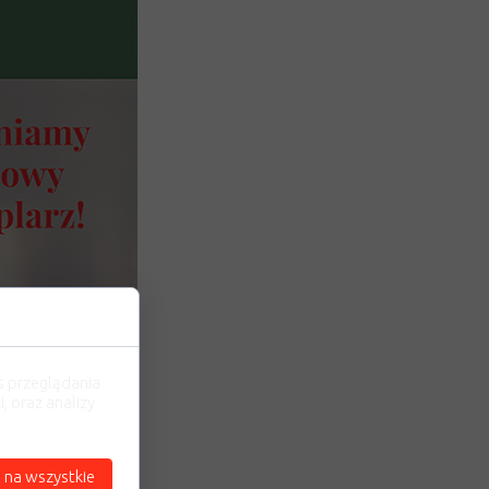
s przeglądania
, oraz analizy
 na wszystkie