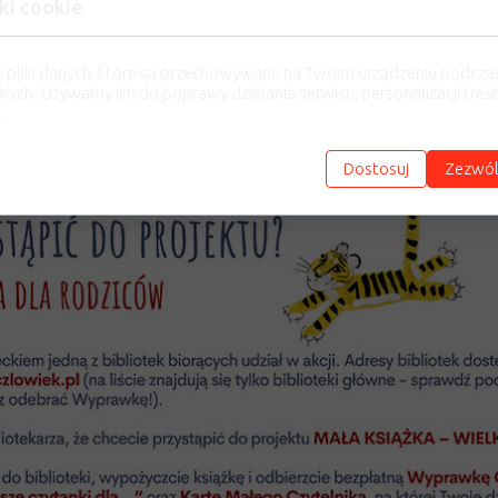
ki cookie
e pliki danych, które są przechowywane na Twoim urządzeniu podcza
wych. Używamy ich do poprawy działania serwisu, personalizacji treści
.
Dostosuj
Zezwól