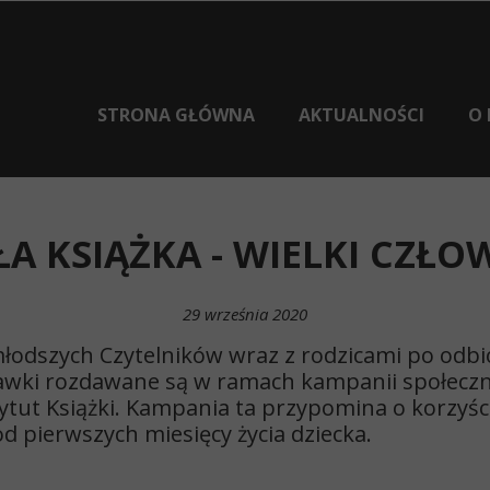
STRONA GŁÓWNA
AKTUALNOŚCI
O 
A KSIĄŻKA - WIELKI CZŁO
29 września 2020
łodszych Czytelników wraz z rodzicami po odb
prawki rozdawane są w ramach kampanii społeczne
tytut Książki. Kampania ta przypomina o korzyś
d pierwszych miesięcy życia dziecka.
BIB