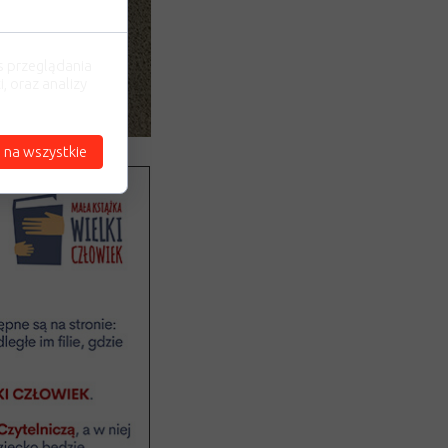
s przeglądania
, oraz analizy
 na wszystkie