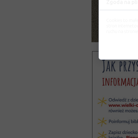
Zgoda na pli
Cookies to mał
stron interneto
ruchu na stronie