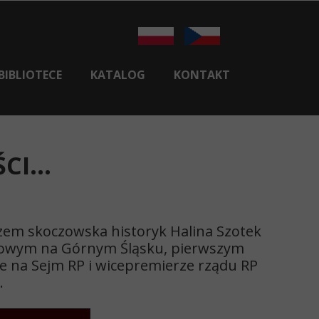
BIBLIOTECE
KATALOG
KONTAKT
HISTORIA BIBLIOTEKI
CENTRALA
I...
FILIA NR 1 W SKOCZOWIE
FILIA NR 2 W PIERŚĆCU
E-BOOKI
azem skoczowska historyk Halina Szotek
KSIĄŻKA DLA SENIORA
odowym na Górnym Śląsku, pierwszym
le na Sejm RP i wicepremierze rządu RP
REGULAMINY I DOKUMENTY
.
LIOTEKA REGIONALNA W KARWINIE