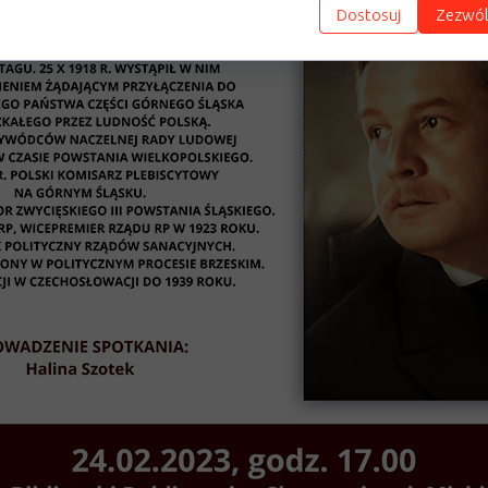
Dostosuj
Zezwól