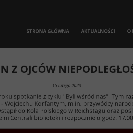
STRONA GŁÓWNA
AKTUALNOŚCI
O 
EN Z OJCÓW NIEPODLEGŁOŚC
15 lutego 2023
oku spotkanie z cyklu "Byli wśród nas". Tym r
i - Wojciechu Korfantym, m.in. przywódcy nar
wstąpił do Koła Polskiego w Reichstagu oraz poś
ni Centrali biblioteki i rozpocznie o godz. 17.00
BIB