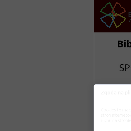
Zgoda na pli
Cookies to mał
stron interneto
ruchu na stronie