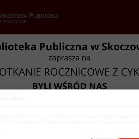
ki cookie
e pliki danych, które są przechowywane na Twoim urządzeniu podcza
wych. Używamy ich do poprawy działania serwisu, personalizacji treści
.